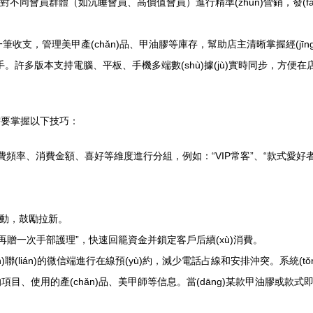
針對不同會員群體（如沉睡會員、高價值會員）進行精準(zhǔn)營銷，發(f
收支，管理美甲產(chǎn)品、甲油膠等庫存，幫助店主清晰掌握經(jīn
。許多版本支持電腦、平板、手機多端數(shù)據(jù)實時同步，方便在店
者需要掌握以下技巧：
費頻率、消費金額、喜好等維度進行分組，例如：“VIP常客”、“款式愛好
等活動，鼓勵拉新。
額外再贈一次手部護理”，快速回籠資金并鎖定客戶后續(xù)消費。
n)聯(lián)的微信端進行在線預(yù)約，減少電話占線和安排沖突。系統(t
項目、使用的產(chǎn)品、美甲師等信息。當(dāng)某款甲油膠或款式