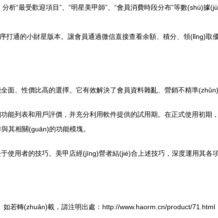
“最受歡迎項目”、“明星美甲師”、“會員消費時段分布”等數(shù)據(jù)
通的小財星版本。讓會員通過微信直接查看余額、積分、領(lǐng)取優(y
、性價比高的選擇。它有效解決了會員資料雜亂、營銷不精準(zhǔn)、財務
功能列表和用戶評價，并充分利用軟件提供的試用期。在正式使用初期，投入時
作與其相關(guān)的功能模塊。
者的技巧。美甲店經(jīng)營者結(jié)合上述技巧，深度運用其各項功
如若轉(zhuǎn)載，請注明出處：http://www.haorm.cn/product/71.html