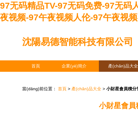
97无码精品TV-97无码免费-97无码
夜视频-97午夜视频人伦-97午夜视
沈陽易德智能科技有限公司
首頁
企業(yè)簡介
產(chǎn)品大全
當(dāng)前位置：
首頁
>
產(chǎn)品大全
>
小財星會員積分
小財星會員