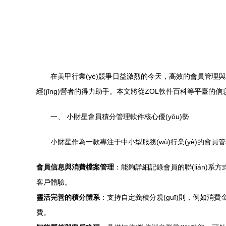
在美甲行業(yè)競爭日益激烈的今天，高效的會員管理與精準
經(jīng)營者的得力助手。本文將從ZOL軟件百科等平臺的信息
一、 小財星會員積分管理軟件核心優(yōu)勢
小財星作為一款專注于中小型服務(wù)行業(yè)的會員管
會員信息與消費檔案管理
：能夠詳細記錄會員的聯(lián)
客戶體驗。
靈活完善的積分體系
：支持自定義積分規(guī)則，例如消
費。