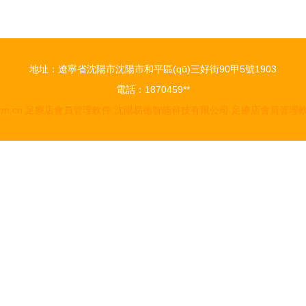
地址：遼寧省沈陽市沈陽市和平區(qū)三好街90甲5號1903
電話：1870459**
rm.cn
足療店會員管理軟件
沈陽易德智能科技有限公司
足療店會員管理