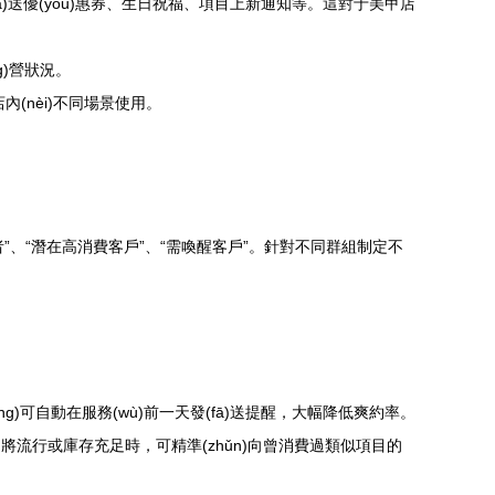
ā)送優(yōu)惠券、生日祝福、項目上新通知等。這對于美甲店
g)營狀況。
內(nèi)不同場景使用。
者”、“潛在高消費客戶”、“需喚醒客戶”。針對不同群組制定不
ǒng)可自動在服務(wù)前一天發(fā)送提醒，大幅降低爽約率。
即將流行或庫存充足時，可精準(zhǔn)向曾消費過類似項目的