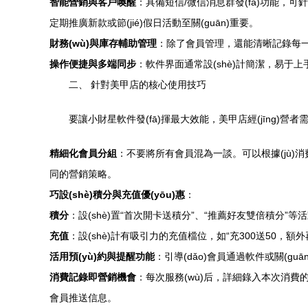
智能營銷與客戶喚醒
：具備短信/微信消息群發(fā)功能，可
定期推廣新款或節(jié)假日活動至關(guān)重要。
財務(wù)與庫存輔助管理
：除了會員管理，還能清晰記錄每一筆
操作便捷與多端同步
：軟件界面通常設(shè)計簡潔，易于上手
二、 針對美甲店的核心使用技巧
要讓小財星軟件發(fā)揮最大效能，美甲店經(jīng)營
精細化會員分組
：不要將所有會員混為一談。可以根據(jù)消
同的營銷策略。
巧設(shè)積分與充值優(yōu)惠
：
積分
：設(shè)置“首次開卡送積分”、“推薦好友雙倍積分”
充值
：設(shè)計有吸引力的充值檔位，如“充300送50，
活用預(yù)約與提醒功能
：引導(dǎo)會員通過軟件或關(guā
消費記錄即營銷機會
：每次服務(wù)后，詳細錄入本次消費的
會員推送信息。