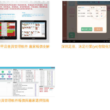
甲店會員管理軟件 廠家報價全解
深圳足浴、沐足行業(yè)智能
析
(tǒng) 整合智能排鐘、收銀與
解決方案
會員管理軟件報價與廠家選擇指南