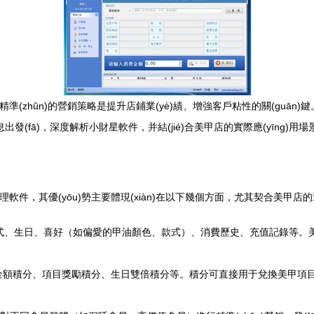
(zhǔn)的營銷策略是提升店鋪業(yè)績、增強客戶粘性的關(guān)
出發(fā)，深度解析小財星軟件，并結(jié)合美甲店的實際應(yīng)
理軟件，其優(yōu)勢主要體現(xiàn)在以下幾個方面，尤其契合美甲店
系方式、生日、喜好（如偏愛的甲油顏色、款式）、消費歷史、充值記錄等。美甲
費金額積分、項目獎勵積分、生日雙倍積分等。積分可直接用于兌換美甲項目、抵