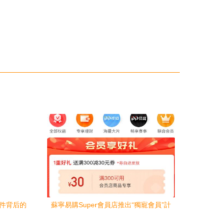
軟件背后的
蘇寧易購Super會員店推出“獨寵會員”計
)
劃，聯(lián)手日默瓦打造購物盛宴