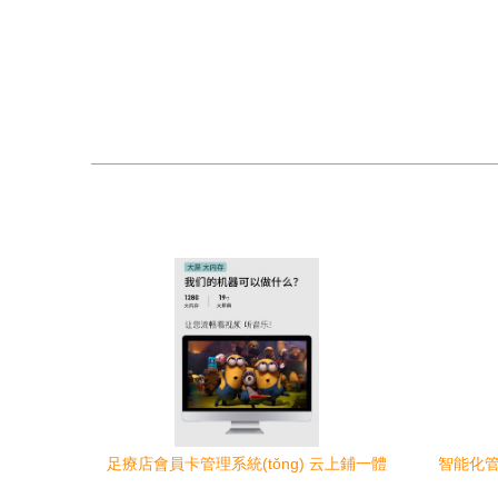
足療店會員卡管理系統(tǒng) 云上鋪一體
智能化管
機助力沐足與美甲店高效運營