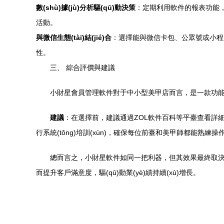
數(shù)據(jù)分析驅(qū)動決策
：定期利用軟件的報表功能，分析
活動。
與微信生態(tài)結(jié)合
：選擇能與微信卡包、公眾號或小程序打
性。
三、 綜合評價與建議
小財星會員管理軟件對于中小型美甲店而言，是一款功能全面
建議
：在選擇前，建議通過ZOL軟件百科等平臺查看詳細
行系統(tǒng)培訓(xùn)，確保每位前臺和美甲師都能熟練操
總而言之，小財星軟件如同一把利器，但其效果最終取決于使用
而提升客戶滿意度，驅(qū)動業(yè)績持續(xù)增長。