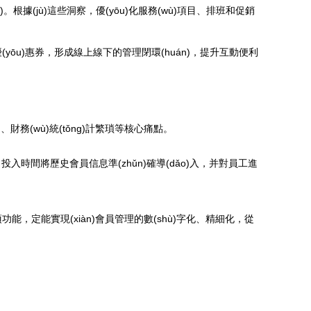
。根據(jù)這些洞察，優(yōu)化服務(wù)項目、排班和促銷
ōu)惠券，形成線上線下的管理閉環(huán)，提升互動便利
(wù)統(tǒng)計繁瑣等核心痛點。
間將歷史會員信息準(zhǔn)確導(dǎo)入，并對員工進
能，定能實現(xiàn)會員管理的數(shù)字化、精細化，從