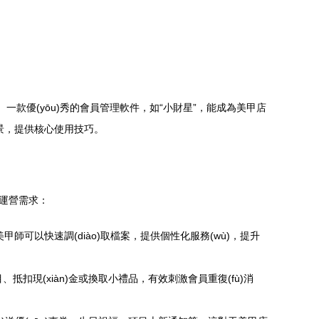
鍵。一款優(yōu)秀的會員管理軟件，如“小財星”，能成為美甲店
用場景，提供核心使用技巧。
的運營需求：
師可以快速調(diào)取檔案，提供個性化服務(wù)，提升
扣現(xiàn)金或換取小禮品，有效刺激會員重復(fù)消