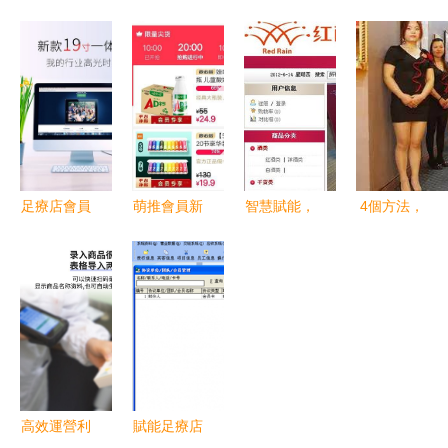
員專業版
甲店管理數
體化會員管
造足療店、
國慶節活動
字化 從記
理解決方
美容養生店
攻略，爆單
賬困惑到智
案，賦能足
的智慧會員
就靠它了！
能化轉型
療與美甲店
卡與收銀管
智能化運營
理新體驗
足療店會員
萌推會員新
智慧賦能，
4個方法，
卡管理系統
福利 專屬
共筑健康
讓足療店充
數字化時代
秒殺商品上
——東莞市
分利用好會
的必備工具
線，賦能美
萬江紅雨食
員卡，助你
——以“云
甲店會員管
品商行簽約
社媒高效轉
上鋪”為例
理新體驗
一卡易會員
化
管理系統助
力足療行業
高效運營利
賦能足療店
升級