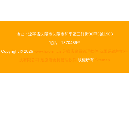
器 足療店
\\美甲店高
會員卡管理
效運營 店
系統與收銀
鐘房管理軟
一體機深度
件與會員系
地址：遼寧省沈陽市沈陽市和平區三好街90甲5號1903
解析
統的全面解
電話：1870459**
析
Copyright © 2026
www.haorm.cn
足療店會員管理軟件
沈陽易德智能科
技有限公司
足療店會員管理軟件
版權所有
Sitemap